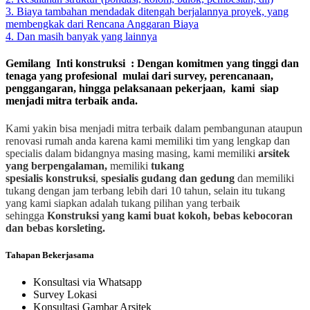
3. Biaya tambahan mendadak ditengah berjalannya proyek, yang
membengkak dari Rencana Anggaran Biaya
4. Dan masih banyak yang lainnya
Gemilang Inti konstruksi : Dengan komitmen yang tinggi dan
tenaga yang profesional mulai dari survey, perencanaan,
penggangaran, hingga pelaksanaan pekerjaan, kami siap
menjadi mitra terbaik anda.
Kami yakin bisa menjadi mitra terbaik dalam pembangunan ataupun
renovasi rumah anda karena kami memiliki tim yang lengkap dan
specialis dalam bidangnya masing masing, kami memiliki
arsitek
yang berpengalaman,
memiliki
tukang
spesialis
konstruksi
,
spesialis gudang dan gedung
dan memiliki
tukang dengan jam terbang lebih dari 10 tahun, selain itu tukang
yang kami siapkan adalah tukang pilihan yang terbaik
sehingga
Konstruksi yang kami buat kokoh, bebas kebocoran
dan bebas korsleting.
Tahapan Bekerjasama
Konsultasi via Whatsapp
Survey Lokasi
Konsultasi Gambar Arsitek