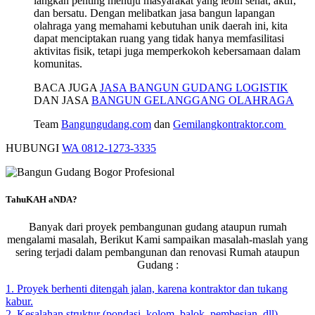
langkah penting menuju masyarakat yang lebih sehat, aktif,
dan bersatu. Dengan melibatkan jasa bangun lapangan
olahraga yang memahami kebutuhan unik daerah ini, kita
dapat menciptakan ruang yang tidak hanya memfasilitasi
aktivitas fisik, tetapi juga memperkokoh kebersamaan dalam
komunitas.
BACA JUGA
JASA BANGUN GUDANG LOGISTIK
DAN JASA
BANGUN GELANGGANG OLAHRAGA
Team
Bangungudang.com
dan
Gemilangkontraktor.com
HUBUNGI
WA 0812-1273-3335
TahuKAH aNDA?
Banyak dari proyek pembangunan gudang ataupun rumah
mengalami masalah, Berikut Kami sampaikan masalah-maslah yang
sering terjadi dalam pembangunan dan renovasi Rumah ataupun
Gudang :
1. Proyek berhenti ditengah jalan, karena kontraktor dan tukang
kabur.
2. Kesalahan struktur (pondasi, kolom, balok, pembesian, dll)