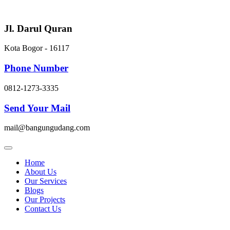
Skip
to
content
Jl. Darul Quran
Kota Bogor - 16117
Phone Number
0812-1273-3335
Send Your Mail
mail@bangungudang.com
Home
About Us
Our Services
Blogs
Our Projects
Contact Us