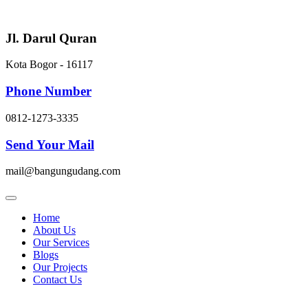
Skip
to
content
Jl. Darul Quran
Kota Bogor - 16117
Phone Number
0812-1273-3335
Send Your Mail
mail@bangungudang.com
Home
About Us
Our Services
Blogs
Our Projects
Contact Us