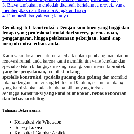
3. Biaya tambahan mendadak ditengah berjalannya proyek, yang
membengkak dari Rencana Anggaran Biaya
4. Dan masih banyak yang lainnya
Gemilang Inti konstruksi : Dengan komitmen yang tinggi dan
tenaga yang profesional mulai dari survey, perencanaan,
penggangaran, hingga pelaksanaan pekerjaan, kami siap
menjadi mitra terbaik anda.
Kami yakin bisa menjadi mitra terbaik dalam pembangunan ataupun
renovasi rumah anda karena kami memiliki tim yang lengkap dan
specialis dalam bidangnya masing masing, kami memiliki
arsitek
yang berpengalaman,
memiliki
tukang
spesialis
konstruksi
,
spesialis gudang dan gedung
dan memiliki
tukang dengan jam terbang lebih dari 10 tahun, selain itu tukang
yang kami siapkan adalah tukang pilihan yang terbaik
sehingga
Konstruksi yang kami buat kokoh, bebas kebocoran
dan bebas korsleting.
Tahapan Bekerjasama
Konsultasi via Whatsapp
Survey Lokasi
Konsultasi Gambar Arsitek