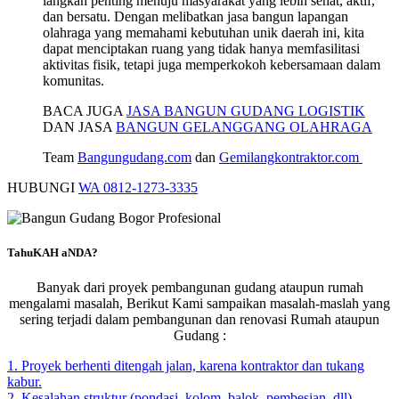
langkah penting menuju masyarakat yang lebih sehat, aktif,
dan bersatu. Dengan melibatkan jasa bangun lapangan
olahraga yang memahami kebutuhan unik daerah ini, kita
dapat menciptakan ruang yang tidak hanya memfasilitasi
aktivitas fisik, tetapi juga memperkokoh kebersamaan dalam
komunitas.
BACA JUGA
JASA BANGUN GUDANG LOGISTIK
DAN JASA
BANGUN GELANGGANG OLAHRAGA
Team
Bangungudang.com
dan
Gemilangkontraktor.com
HUBUNGI
WA 0812-1273-3335
TahuKAH aNDA?
Banyak dari proyek pembangunan gudang ataupun rumah
mengalami masalah, Berikut Kami sampaikan masalah-maslah yang
sering terjadi dalam pembangunan dan renovasi Rumah ataupun
Gudang :
1. Proyek berhenti ditengah jalan, karena kontraktor dan tukang
kabur.
2. Kesalahan struktur (pondasi, kolom, balok, pembesian, dll)