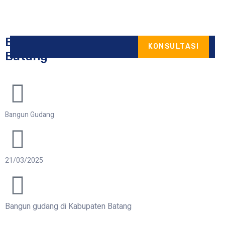
Bangun Gudang di Kabupaten
KONSULTASI
Batang
ONTACT
S
Bangun Gudang
21/03/2025
Bangun gudang di Kabupaten Batang