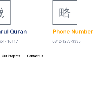
arul Quran
Phone Number
or - 16117
0812-1273-3335
Our Projects
Contact Us