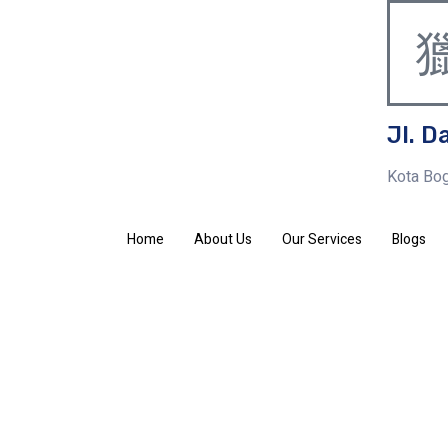
Jl. D
Kota Bog
Home
About Us
Our Services
Blogs