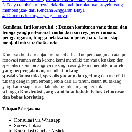
3. Biaya tambahan mendadak ditengah berjalannya proyek, yang
membengkak dari Rencana Anggaran Biaya
4. Dan masih banyak yang lainnya
Gemilang Inti konstruksi : Dengan komitmen yang tinggi dan
tenaga yang profesional mulai dari survey, perencanaan,
penggangaran, hingga pelaksanaan pekerjaan, kami siap
menjadi mitra terbaik anda.
Kami yakin bisa menjadi mitra terbaik dalam pembangunan ataupun
renovasi rumah anda karena kami memiliki tim yang lengkap dan
specialis dalam bidangnya masing masing, kami memiliki
arsitek
yang berpengalaman,
memiliki
tukang
spesialis
konstruksi
,
spesialis gudang dan gedung
dan memiliki
tukang dengan jam terbang lebih dari 10 tahun, selain itu tukang
yang kami siapkan adalah tukang pilihan yang terbaik
sehingga
Konstruksi yang kami buat kokoh, bebas kebocoran
dan bebas korsleting.
Tahapan Bekerjasama
Konsultasi via Whatsapp
Survey Lokasi
Konsultasi Gambar Arsitek