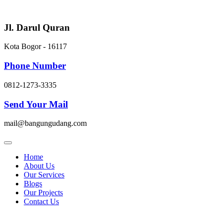
Skip
to
content
Jl. Darul Quran
Kota Bogor - 16117
Phone Number
0812-1273-3335
Send Your Mail
mail@bangungudang.com
Home
About Us
Our Services
Blogs
Our Projects
Contact Us