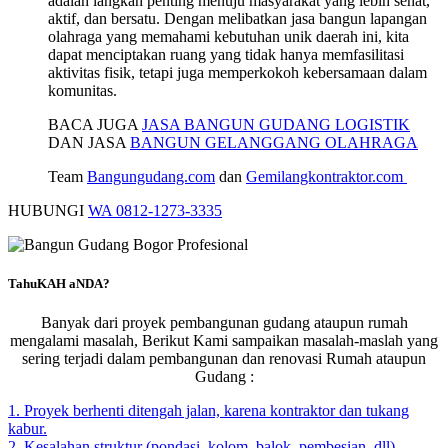
adalah langkah penting menuju masyarakat yang lebih sehat,
aktif, dan bersatu. Dengan melibatkan jasa bangun lapangan
olahraga yang memahami kebutuhan unik daerah ini, kita
dapat menciptakan ruang yang tidak hanya memfasilitasi
aktivitas fisik, tetapi juga memperkokoh kebersamaan dalam
komunitas.
BACA JUGA
JASA BANGUN GUDANG LOGISTIK
DAN JASA
BANGUN GELANGGANG OLAHRAGA
Team
Bangungudang.com
dan
Gemilangkontraktor.com
HUBUNGI
WA 0812-1273-3335
TahuKAH aNDA?
Banyak dari proyek pembangunan gudang ataupun rumah
mengalami masalah, Berikut Kami sampaikan masalah-maslah yang
sering terjadi dalam pembangunan dan renovasi Rumah ataupun
Gudang :
1. Proyek berhenti ditengah jalan, karena kontraktor dan tukang
kabur.
2. Kesalahan struktur (pondasi, kolom, balok, pembesian, dll)