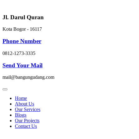
Skip
to
content
Jl. Darul Quran
Kota Bogor - 16117
Phone Number
0812-1273-3335
Send Your Mail
mail@bangungudang.com
Home
About Us
Our Services
Blogs
Our Projects
Contact Us