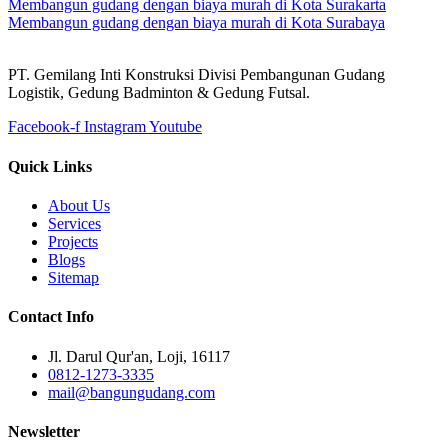
Membangun gudang dengan biaya murah di Kota Surakarta
Membangun gudang dengan biaya murah di Kota Surabaya
PT. Gemilang Inti Konstruksi Divisi Pembangunan Gudang
Logistik, Gedung Badminton & Gedung Futsal.
Facebook-f
Instagram
Youtube
Quick Links
About Us
Services
Projects
Blogs
Sitemap
Contact Info
Jl. Darul Qur'an, Loji, 16117
0812-1273-3335
mail@bangungudang.com
Newsletter