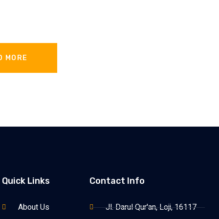
D MORE
Quick Links
Contact Info
About Us
Jl. Darul Qur'an, Loji, 16117