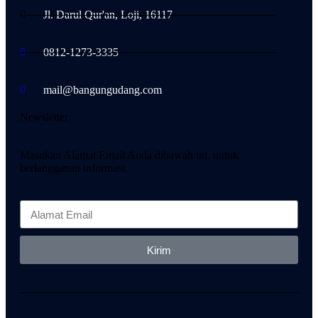
Jl. Darul Qur'an, Loji, 16117
0812-1273-3335
mail@bangungudang.com
Newsletter
Masukan Alamat Email Anda dibawah ini, untuk
berlangganan informasi.
Kirim