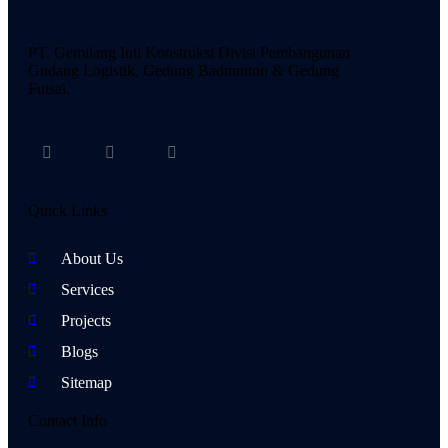
PT. Gemilang Inti Konstruksi Divisi Pembangunan
Gudang Logistik, Gedung Badminton & Gedung
Futsal.
Quick Links
About Us
Services
Projects
Blogs
Sitemap
Contact Info