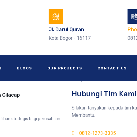
Jl. Darul Quran
Pho
Kota Bogor - 16117
081
S
BLOGS
OUR PROJECTS
CONTACT US
Home
Blogs
Hubungi Tim Kami
 Cilacap
Silakan tanyakan kepada tim k
Membantu.
ilihan strategis bagi perusahaan
0812-1273-3335