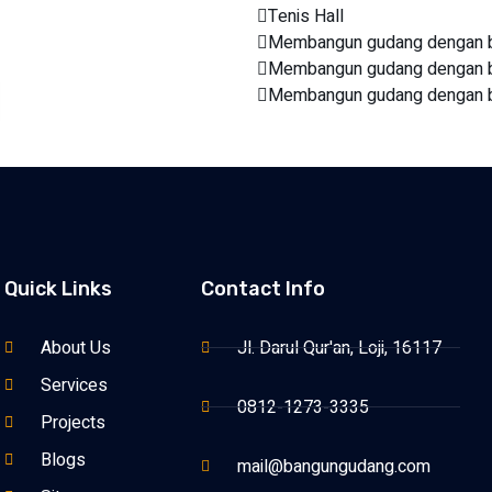
Tenis Hall
Membangun gudang dengan bi
Membangun gudang dengan bi
Membangun gudang dengan bi
Quick Links
Contact Info
About Us
Jl. Darul Qur'an, Loji, 16117
Services
0812-1273-3335
Projects
Blogs
mail@bangungudang.com