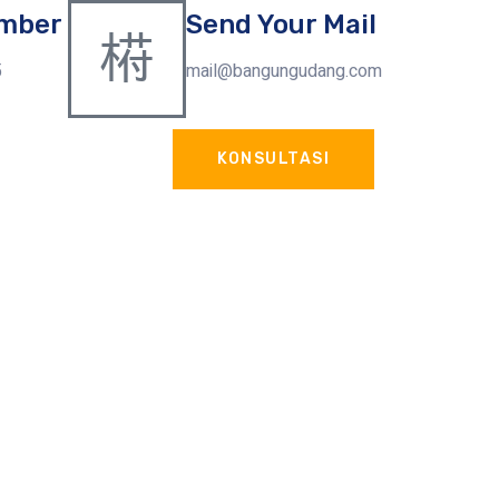
mber
Send Your Mail
5
mail@bangungudang.com
KONSULTASI