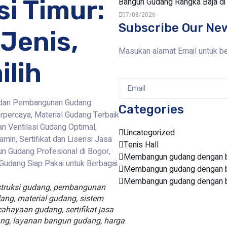
i Timur:
Bangun Gudang Rangka Baja d
07/08/2026
Subscribe Our Ne
Jenis,
Masukan alamat Email untuk b
ilih
Categories
Uncategorized
Tenis Hall
Membangun gudang dengan bi
Membangun gudang dengan bi
Membangun gudang dengan bi
struksi gudang, pembangunan
ng, material gudang, sistem
ahayaan gudang, sertifikat jasa
ang, layanan bangun gudang, harga