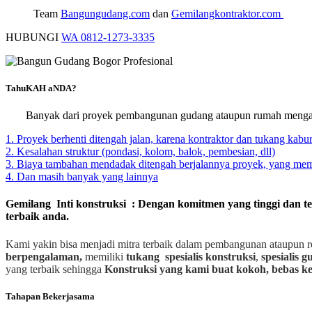
Team
Bangungudang.com
dan
Gemilangkontraktor.com
HUBUNGI
WA 0812-1273-3335
TahuKAH aNDA?
Banyak dari proyek pembangunan gudang ataupun rumah mengal
1. Proyek berhenti ditengah jalan, karena kontraktor dan tukang kabur
2. Kesalahan struktur (pondasi, kolom, balok, pembesian, dll)
3. Biaya tambahan mendadak ditengah berjalannya proyek, yang m
4. Dan masih banyak yang lainnya
Gemilang Inti konstruksi : Dengan komitmen yang tinggi dan t
terbaik anda.
Kami yakin bisa menjadi mitra terbaik dalam pembangunan ataupun r
berpengalaman,
memiliki
tukang spesialis
konstruksi
,
spesialis 
yang terbaik sehingga
Konstruksi yang kami buat kokoh, bebas ke
Tahapan Bekerjasama