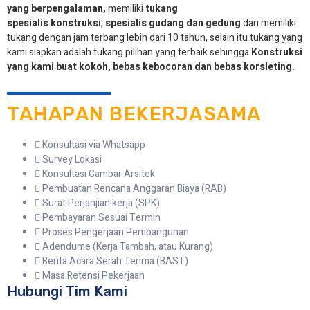
yang berpengalaman,
memiliki
tukang
spesialis
konstruksi
,
spesialis gudang dan gedung
dan memiliki
tukang dengan jam terbang lebih dari 10 tahun, selain itu tukang yang
kami siapkan adalah tukang pilihan yang terbaik sehingga
Konstruksi
yang kami buat kokoh, bebas kebocoran dan bebas korsleting.
TAHAPAN BEKERJASAMA
Konsultasi via Whatsapp
Survey Lokasi
Konsultasi Gambar Arsitek
Pembuatan Rencana Anggaran Biaya (RAB)
Surat Perjanjian kerja (SPK)
Pembayaran Sesuai Termin
Proses Pengerjaan Pembangunan
Adendume (Kerja Tambah, atau Kurang)
Berita Acara Serah Terima (BAST)
Masa Retensi Pekerjaan
Hubungi Tim Kami