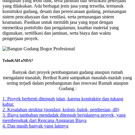
bangunan yang lebih baik, serta jaminan dan sertifikasi pekerjaan
yang dilakukan. Ada berbagai jenis jasa yang tersedia, termasuk
konstruksi gudang, desain dan perencanaan gudang, pemasangan
sistem pencahayaan dan ventilasi, serta pemasangan sistem
keamanan. Pastikan untuk memilih jasa yang tepat dengan
memeriksa portofolio dan pengalaman, kualitas material yang
digunakan, sertifikasi dan jaminan, serta biaya dan waktu
pengerjaan proyek.
TahuKAH aNDA?
Banyak dari proyek pembangunan gudang ataupun rumah
mengalami masalah, Berikut Kami sampaikan masalah-maslah yang
sering terjadi dalam pembangunan dan renovasi Rumah ataupun
Gudang :
1. Proyek berhenti ditengah jalan, karena kontraktor dan tukang
kabur.
2. Kesalahan struktur (pondasi, kolom, balok, pembesian, dll)
3. Biaya tambahan mendadak ditengah berjalannya proyek, yang
membengkak dari Rencana Anggaran Biaya
4. Dan masih banyak yang lainnya