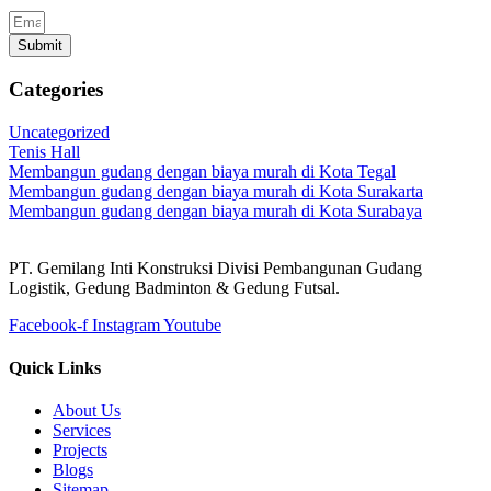
Submit
Categories
Uncategorized
Tenis Hall
Membangun gudang dengan biaya murah di Kota Tegal
Membangun gudang dengan biaya murah di Kota Surakarta
Membangun gudang dengan biaya murah di Kota Surabaya
PT. Gemilang Inti Konstruksi Divisi Pembangunan Gudang
Logistik, Gedung Badminton & Gedung Futsal.
Facebook-f
Instagram
Youtube
Quick Links
About Us
Services
Projects
Blogs
Sitemap