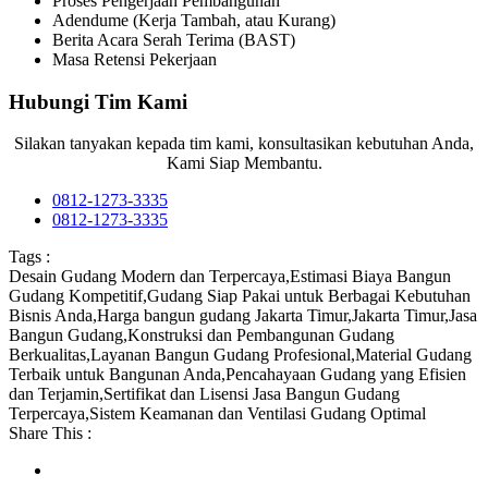
Proses Pengerjaan Pembangunan
Adendume (Kerja Tambah, atau Kurang)
Berita Acara Serah Terima (BAST)
Masa Retensi Pekerjaan
Hubungi Tim Kami
Silakan tanyakan kepada tim kami, konsultasikan kebutuhan Anda,
Kami Siap Membantu.
0812-1273-3335
0812-1273-3335
Tags :
Desain Gudang Modern dan Terpercaya
,
Estimasi Biaya Bangun
Gudang Kompetitif
,
Gudang Siap Pakai untuk Berbagai Kebutuhan
Bisnis Anda
,
Harga bangun gudang Jakarta Timur
,
Jakarta Timur
,
Jasa
Bangun Gudang
,
Konstruksi dan Pembangunan Gudang
Berkualitas
,
Layanan Bangun Gudang Profesional
,
Material Gudang
Terbaik untuk Bangunan Anda
,
Pencahayaan Gudang yang Efisien
dan Terjamin
,
Sertifikat dan Lisensi Jasa Bangun Gudang
Terpercaya
,
Sistem Keamanan dan Ventilasi Gudang Optimal
Share This :