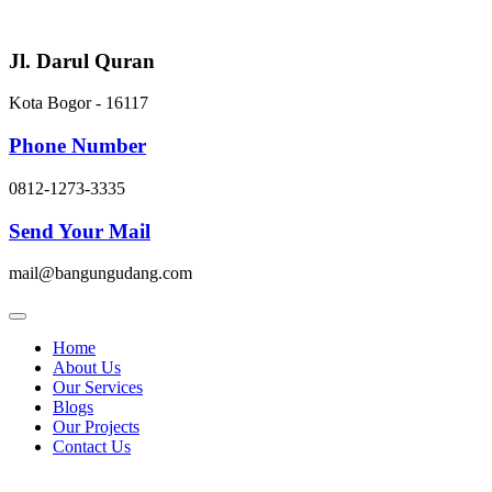
Skip
to
content
Jl. Darul Quran
Kota Bogor - 16117
Phone Number
0812-1273-3335
Send Your Mail
mail@bangungudang.com
Home
About Us
Our Services
Blogs
Our Projects
Contact Us