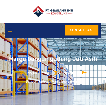
KONSULTASI
Harga bangun gudang Jati Asih
Bangun Gudang
25/05/2023
Bangun Gudang
|
Konstruksi Bangunan