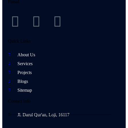
Futsal.
Quick Links
About Us
Services
Projects
Blogs
Sitemap
Contact Info
Jl. Darul Qur'an, Loji, 16117