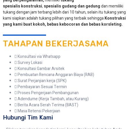
yang berpengalaman,
memiliki
tukang
spesialis
konstruksi
,
spesialis gudang dan gedung
dan memiliki
tukang dengan jam terbang lebih dari 10 tahun, selain itu tukang yang
kami siapkan adalah tukang pilihan yang terbaik sehingga
Konstruksi
yang kami buat kokoh, bebas kebocoran dan bebas korsleting.
TAHAPAN BEKERJASAMA
Konsultasi via Whatsapp
Survey Lokasi
Konsultasi Gambar Arsitek
Pembuatan Rencana Anggaran Biaya (RAB)
Surat Perjanjian kerja (SPK)
Pembayaran Sesuai Termin
Proses Pengerjaan Pembangunan
Adendume (Kerja Tambah, atau Kurang)
Berita Acara Serah Terima (BAST)
Masa Retensi Pekerjaan
Hubungi Tim Kami