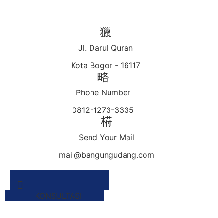
Skip
to
content
Jl. Darul Quran
t
Kota Bogor - 16117
Phone Number
0812-1273-3335
Send Your Mail
mail@bangungudang.com
KONSULTASI