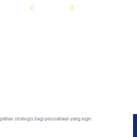
Bangun gudang di Kabupaten
gun Gudang
02/04/2025
ilihan strategis bagi perusahaan yang ingin