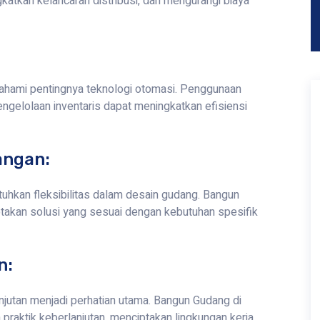
tkan kelancaran distribusi, dan mengurangi biaya
hami pentingnya teknologi otomasi. Penggunaan
gelolaan inventaris dapat meningkatkan efisiensi
angan:
uhkan fleksibilitas dalam desain gudang. Bangun
takan solusi yang sesuai dengan kebutuhan spesifik
n:
utan menjadi perhatian utama. Bangun Gudang di
praktik keberlanjutan, menciptakan lingkungan kerja