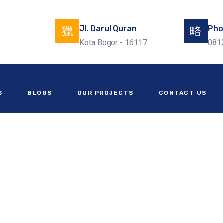
Jl. Darul Quran
Pho
Kota Bogor - 16117
081
S
BLOGS
OUR PROJECTS
CONTACT US
gun Gudang di Kabupaten Cil