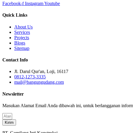
Facebook-f
Instagram
Youtube
Quick Links
About Us
Services
Projects
Blogs
Sitemap
Contact Info
Jl. Darul Qur'an, Loji, 16117
0812-1273-3335
mail@bangungudang.com
Newsletter
Masukan Alamat Email Anda dibawah ini, untuk berlangganan inform
Kirim
PT. Gemilang Inti Konstruksi