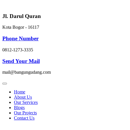
Skip
to
content
Jl. Darul Quran
Kota Bogor - 16117
Phone Number
0812-1273-3335
Send Your Mail
mail@bangungudang.com
Home
About Us
Our Services
Blogs
Our Projects
Contact Us