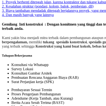
1. Proyek berhenti ditengah jalan, karena kontraktor dan tukang kabur
2. Kesalahan struktur (pondasi, kolom, balok, pembesian, dll)
3. Biaya tambahan mendadak ditengah berjalannya proyek, yang m
4. Dan masih banyak yang lainnya
Gemilang Inti konstruksi : Dengan komitmen yang tinggi dan t
terbaik anda.
Kami yakin bisa menjadi mitra terbaik dalam pembangunan ataupun r
berpengalaman,
memiliki
tukang spesialis
konstruksi
,
spesialis 
yang terbaik sehingga
Konstruksi yang kami buat kokoh, bebas ke
Tahapan Bekerjasama
Konsultasi via Whatsapp
Survey Lokasi
Konsultasi Gambar Arsitek
Pembuatan Rencana Anggaran Biaya (RAB)
Surat Perjanjian kerja (SPK)
Pembayaran Sesuai Termin
Proses Pengerjaan Pembangunan
Adendume (Kerja Tambah, atau Kurang)
Berita Acara Serah Terima (BAST)