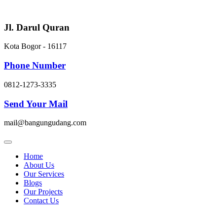
Skip
to
content
Jl. Darul Quran
Kota Bogor - 16117
Phone Number
0812-1273-3335
Send Your Mail
mail@bangungudang.com
Home
About Us
Our Services
Blogs
Our Projects
Contact Us