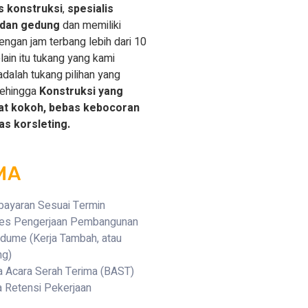
s
konstruksi
,
spesialis
 dan gedung
dan memiliki
engan jam terbang lebih dari 10
lain itu tukang yang kami
adalah tukang pilihan yang
sehingga
Konstruksi yang
at kokoh, bebas kebocoran
as korsleting.
MA
ayaran Sesuai Termin
es Pengerjaan Pembangunan
dume (Kerja Tambah, atau
ng)
ta Acara Serah Terima (BAST)
 Retensi Pekerjaan