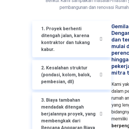
Berikut Kami sampaikan masalah-maslah y
pembangunan dan renovasi Rumah 
Gemila
1. Proyek berhenti
Dengan
ditengah jalan, karena
dan te
kontraktor dan tukang
mulai d
kabur.
perenc
hingga
pekerj
2. Kesalahan struktur
mitra 
(pondasi, kolom, balok,
pembesian, dll)
Kami yak
dalam p
rumah an
3. Biaya tambahan
yang len
mendadak ditengah
bidangny
berjalannya proyek, yang
memiliki
membengkak dari
berpeng
Rencana Anggaran Biaya