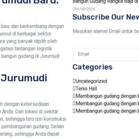
rumudi Baru:
Bangun Gudang Rangka Baja d
06/08/2026
Subscribe Our Ne
g luas dan berkembang dengan
Masukan alamat Email untuk b
uncul di berbagai sektor.
ra yang banyak dipilih oleh
atasi tantangan logistik
a bangun gudang di Jurumudi
Categories
 Jurumudi
Uncategorized
Tenis Hall
Membangun gudang dengan bi
Membangun gudang dengan bi
h dengan ketersediaan
Membangun gudang dengan bi
nda. Dari lokasi di sekitar
n, sehingga biro izin konstruksi
n pembangunan gudang. Selain
angerang, sehingga Anda dapat