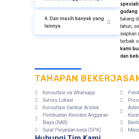
spesiali
gudang
4. Dan masih banyak yang
tukang d
lainnya
tahun, se
siapkan 
terbaik 
kami bu
dan beb
TAHAPAN BEKERJASA
Konsultasi via Whatsapp
Pemb
Survey Lokasi
Pros
Konsultasi Gambar Arsitek
Aden
Pembuatan Rencana Anggaran
Kura
Biaya (RAB)
Beri
Surat Perjanjian kerja (SPK)
Masa
Hubungi Tim Kami