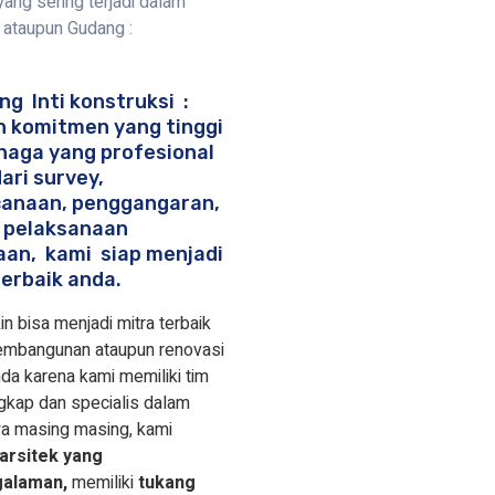
ang sering terjadi dalam
ataupun Gudang :
ng Inti konstruksi :
 komitmen yang tinggi
naga yang profesional
ari survey,
anaan, penggangaran,
 pelaksanaan
aan, kami siap menjadi
terbaik anda.
in bisa menjadi mitra terbaik
embangunan ataupun renovasi
da karena kami memiliki tim
gkap dan specialis dalam
a masing masing, kami
arsitek yang
alaman,
memiliki
tukang