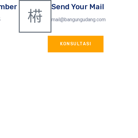
mber
Send Your Mail
5
mail@bangungudang.com
KONSULTASI