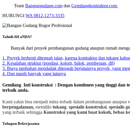
Team
Bangungudang.com
dan
Gemilangkontraktor.com
HUBUNGI
WA 0812-1273-3335
TahuKAH aNDA?
Banyak dari proyek pembangunan gudang ataupun rumah mengal
1. Proyek berhenti ditengah jalan, karena kontraktor dan tukang kabur
2. Kesalahan struktur (pondasi, kolom, balok, pembesian, dll)
3. Biaya tambahan mendadak ditengah berjalannya proyek, yang m
4. Dan masih banyak yang lainnya
Gemilang Inti konstruksi : Dengan komitmen yang tinggi dan t
terbaik anda.
Kami yakin bisa menjadi mitra terbaik dalam pembangunan ataupun r
berpengalaman,
memiliki
tukang spesialis
konstruksi
,
spesialis 
yang terbaik sehingga
Konstruksi yang kami buat kokoh, bebas ke
Tahapan Bekerjasama