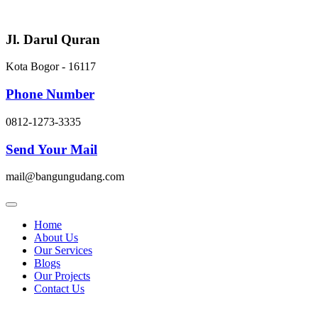
Skip
to
content
Jl. Darul Quran
Kota Bogor - 16117
Phone Number
0812-1273-3335
Send Your Mail
mail@bangungudang.com
Home
About Us
Our Services
Blogs
Our Projects
Contact Us