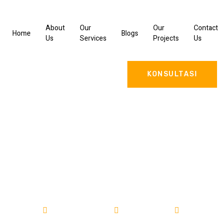
About
Our
Our
Contact
Home
Blogs
Us
Services
Projects
Us
KONSULTASI
Bangun Gudang di Kabupaten
Cilacap
Bangun Gudang
02/04/2025