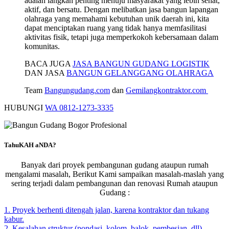
adalah langkah penting menuju masyarakat yang lebih sehat,
aktif, dan bersatu. Dengan melibatkan jasa bangun lapangan
olahraga yang memahami kebutuhan unik daerah ini, kita
dapat menciptakan ruang yang tidak hanya memfasilitasi
aktivitas fisik, tetapi juga memperkokoh kebersamaan dalam
komunitas.
BACA JUGA
JASA BANGUN GUDANG LOGISTIK
DAN JASA
BANGUN GELANGGANG OLAHRAGA
Team
Bangungudang.com
dan
Gemilangkontraktor.com
HUBUNGI
WA 0812-1273-3335
TahuKAH aNDA?
Banyak dari proyek pembangunan gudang ataupun rumah
mengalami masalah, Berikut Kami sampaikan masalah-maslah yang
sering terjadi dalam pembangunan dan renovasi Rumah ataupun
Gudang :
1. Proyek berhenti ditengah jalan, karena kontraktor dan tukang
kabur.
2. Kesalahan struktur (pondasi, kolom, balok, pembesian, dll)