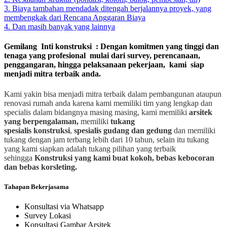
3. Biaya tambahan mendadak ditengah berjalannya proyek, yang
membengkak dari Rencana Anggaran Biaya
4. Dan masih banyak yang lainnya
Gemilang Inti konstruksi : Dengan komitmen yang tinggi dan
tenaga yang profesional mulai dari survey, perencanaan,
penggangaran, hingga pelaksanaan pekerjaan, kami siap
menjadi mitra terbaik anda.
Kami yakin bisa menjadi mitra terbaik dalam pembangunan ataupun
renovasi rumah anda karena kami memiliki tim yang lengkap dan
specialis dalam bidangnya masing masing, kami memiliki
arsitek
yang berpengalaman,
memiliki
tukang
spesialis
konstruksi
,
spesialis gudang dan gedung
dan memiliki
tukang dengan jam terbang lebih dari 10 tahun, selain itu tukang
yang kami siapkan adalah tukang pilihan yang terbaik
sehingga
Konstruksi yang kami buat kokoh, bebas kebocoran
dan bebas korsleting.
Tahapan Bekerjasama
Konsultasi via Whatsapp
Survey Lokasi
Konsultasi Gambar Arsitek