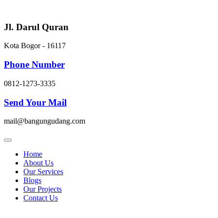
Skip
to
content
Jl. Darul Quran
Kota Bogor - 16117
Phone Number
0812-1273-3335
Send Your Mail
mail@bangungudang.com
Home
About Us
Our Services
Blogs
Our Projects
Contact Us