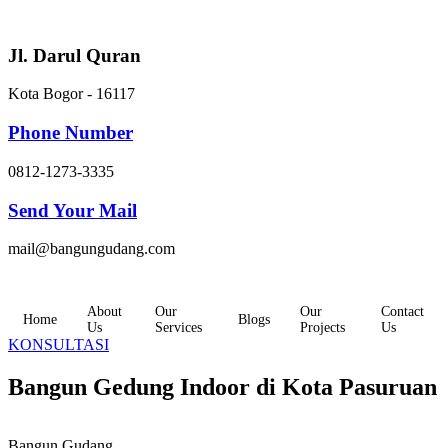
Skip
to
content
Jl. Darul Quran
Kota Bogor - 16117
Phone Number
0812-1273-3335
Send Your Mail
mail@bangungudang.com
About
Our
Our
Contact
Home
Blogs
Us
Services
Projects
Us
KONSULTASI
Bangun Gedung Indoor di Kota Pasuruan
Bangun Gudang