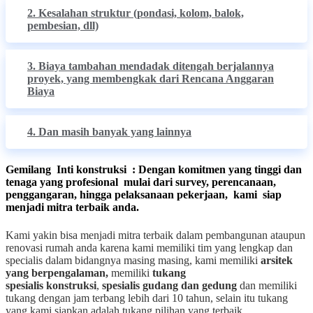
2. Kesalahan struktur (pondasi, kolom, balok,
pembesian, dll)
3. Biaya tambahan mendadak ditengah berjalannya
proyek, yang membengkak dari Rencana Anggaran
Biaya
4. Dan masih banyak yang lainnya
Gemilang Inti konstruksi : Dengan komitmen yang tinggi dan
tenaga yang profesional mulai dari survey, perencanaan,
penggangaran, hingga pelaksanaan pekerjaan, kami siap
menjadi mitra terbaik anda.
Kami yakin bisa menjadi mitra terbaik dalam pembangunan ataupun
renovasi rumah anda karena kami memiliki tim yang lengkap dan
specialis dalam bidangnya masing masing, kami memiliki
arsitek
yang berpengalaman,
memiliki
tukang
spesialis
konstruksi
,
spesialis gudang dan gedung
dan memiliki
tukang dengan jam terbang lebih dari 10 tahun, selain itu tukang
yang kami siapkan adalah tukang pilihan yang terbaik