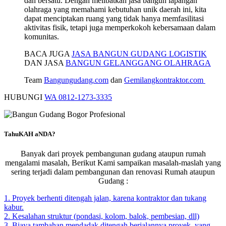
dan bersatu. Dengan melibatkan jasa bangun lapangan
olahraga yang memahami kebutuhan unik daerah ini, kita
dapat menciptakan ruang yang tidak hanya memfasilitasi
aktivitas fisik, tetapi juga memperkokoh kebersamaan dalam
komunitas.
BACA JUGA
JASA BANGUN GUDANG LOGISTIK
DAN JASA
BANGUN GELANGGANG OLAHRAGA
Team
Bangungudang.com
dan
Gemilangkontraktor.com
HUBUNGI
WA 0812-1273-3335
TahuKAH aNDA?
Banyak dari proyek pembangunan gudang ataupun rumah
mengalami masalah, Berikut Kami sampaikan masalah-maslah yang
sering terjadi dalam pembangunan dan renovasi Rumah ataupun
Gudang :
1. Proyek berhenti ditengah jalan, karena kontraktor dan tukang
kabur.
2. Kesalahan struktur (pondasi, kolom, balok, pembesian, dll)
3. Biaya tambahan mendadak ditengah berjalannya proyek, yang