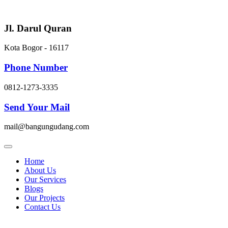
Skip
to
content
Jl. Darul Quran
Kota Bogor - 16117
Phone Number
0812-1273-3335
Send Your Mail
mail@bangungudang.com
Home
About Us
Our Services
Blogs
Our Projects
Contact Us