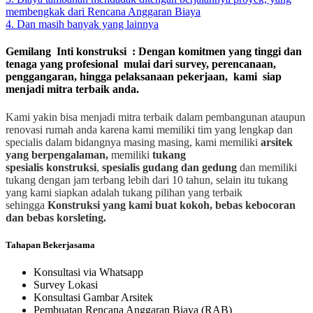
membengkak dari Rencana Anggaran Biaya
4. Dan masih banyak yang lainnya
Gemilang Inti konstruksi : Dengan komitmen yang tinggi dan
tenaga yang profesional mulai dari survey, perencanaan,
penggangaran, hingga pelaksanaan pekerjaan, kami siap
menjadi mitra terbaik anda.
Kami yakin bisa menjadi mitra terbaik dalam pembangunan ataupun
renovasi rumah anda karena kami memiliki tim yang lengkap dan
specialis dalam bidangnya masing masing, kami memiliki
arsitek
yang berpengalaman,
memiliki
tukang
spesialis
konstruksi
,
spesialis gudang dan gedung
dan memiliki
tukang dengan jam terbang lebih dari 10 tahun, selain itu tukang
yang kami siapkan adalah tukang pilihan yang terbaik
sehingga
Konstruksi yang kami buat kokoh, bebas kebocoran
dan bebas korsleting.
Tahapan Bekerjasama
Konsultasi via Whatsapp
Survey Lokasi
Konsultasi Gambar Arsitek
Pembuatan Rencana Anggaran Biaya (RAB)