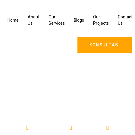
About
Our
Our
Contact
Home
Blogs
Us
Services
Projects
Us
KONSULTASI
Bangun Gudang di Kabupaten
Bondowoso
Bangun Gudang
25/07/2025