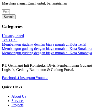
Masukan alamat Email untuk berlangganan
Submit
Categories
Uncategorized
Tenis Hall
Membangun gudang dengan biaya murah di Kota Tegal
Membangun gudang dengan biaya murah di Kota Surakarta
Membangun gudang dengan biaya murah di Kota Surabaya
PT. Gemilang Inti Konstruksi Divisi Pembangunan Gudang
Logistik, Gedung Badminton & Gedung Futsal.
Facebook-f
Instagram
Youtube
Quick Links
About Us
Services
Projects