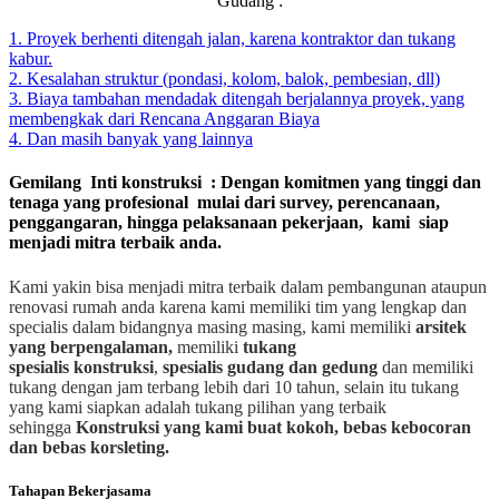
Gudang :
1. Proyek berhenti ditengah jalan, karena kontraktor dan tukang
kabur.
2. Kesalahan struktur (pondasi, kolom, balok, pembesian, dll)
3. Biaya tambahan mendadak ditengah berjalannya proyek, yang
membengkak dari Rencana Anggaran Biaya
4. Dan masih banyak yang lainnya
Gemilang Inti konstruksi : Dengan komitmen yang tinggi dan
tenaga yang profesional mulai dari survey, perencanaan,
penggangaran, hingga pelaksanaan pekerjaan, kami siap
menjadi mitra terbaik anda.
Kami yakin bisa menjadi mitra terbaik dalam pembangunan ataupun
renovasi rumah anda karena kami memiliki tim yang lengkap dan
specialis dalam bidangnya masing masing, kami memiliki
arsitek
yang berpengalaman,
memiliki
tukang
spesialis
konstruksi
,
spesialis gudang dan gedung
dan memiliki
tukang dengan jam terbang lebih dari 10 tahun, selain itu tukang
yang kami siapkan adalah tukang pilihan yang terbaik
sehingga
Konstruksi yang kami buat kokoh, bebas kebocoran
dan bebas korsleting.
Tahapan Bekerjasama