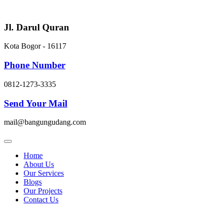
Skip
to
content
Jl. Darul Quran
Kota Bogor - 16117
Phone Number
0812-1273-3335
Send Your Mail
mail@bangungudang.com
Home
About Us
Our Services
Blogs
Our Projects
Contact Us