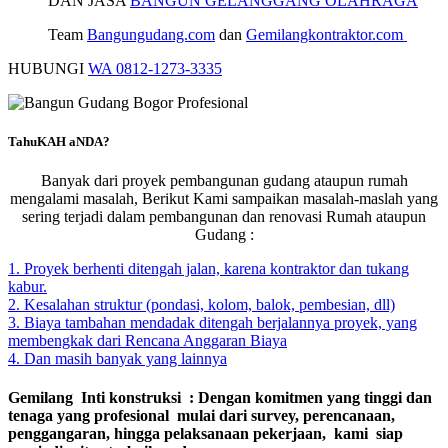
DAN JASA
BANGUN GELANGGANG OLAHRAGA
Team
Bangungudang.com
dan
Gemilangkontraktor.com
HUBUNGI
WA 0812-1273-3335
TahuKAH aNDA?
Banyak dari proyek pembangunan gudang ataupun rumah
mengalami masalah, Berikut Kami sampaikan masalah-maslah yang
sering terjadi dalam pembangunan dan renovasi Rumah ataupun
Gudang :
1. Proyek berhenti ditengah jalan, karena kontraktor dan tukang
kabur.
2. Kesalahan struktur (pondasi, kolom, balok, pembesian, dll)
3. Biaya tambahan mendadak ditengah berjalannya proyek, yang
membengkak dari Rencana Anggaran Biaya
4. Dan masih banyak yang lainnya
Gemilang Inti konstruksi : Dengan komitmen yang tinggi dan
tenaga yang profesional mulai dari survey, perencanaan,
penggangaran, hingga pelaksanaan pekerjaan, kami siap