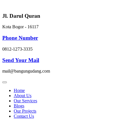
Skip
to
content
Jl. Darul Quran
Kota Bogor - 16117
Phone Number
0812-1273-3335
Send Your Mail
mail@bangungudang.com
Home
About Us
Our Services
Blogs
Our Projects
Contact Us