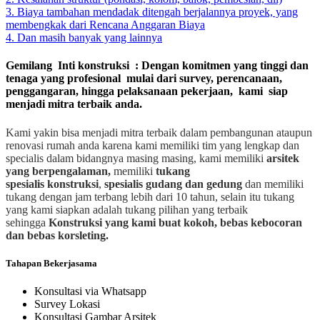
3. Biaya tambahan mendadak ditengah berjalannya proyek, yang
membengkak dari Rencana Anggaran Biaya
4. Dan masih banyak yang lainnya
Gemilang Inti konstruksi : Dengan komitmen yang tinggi dan
tenaga yang profesional mulai dari survey, perencanaan,
penggangaran, hingga pelaksanaan pekerjaan, kami siap
menjadi mitra terbaik anda.
Kami yakin bisa menjadi mitra terbaik dalam pembangunan ataupun
renovasi rumah anda karena kami memiliki tim yang lengkap dan
specialis dalam bidangnya masing masing, kami memiliki
arsitek
yang berpengalaman,
memiliki
tukang
spesialis
konstruksi
,
spesialis gudang dan gedung
dan memiliki
tukang dengan jam terbang lebih dari 10 tahun, selain itu tukang
yang kami siapkan adalah tukang pilihan yang terbaik
sehingga
Konstruksi yang kami buat kokoh, bebas kebocoran
dan bebas korsleting.
Tahapan Bekerjasama
Konsultasi via Whatsapp
Survey Lokasi
Konsultasi Gambar Arsitek