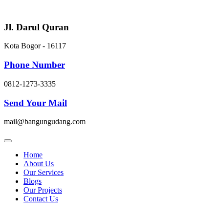
Skip
to
content
Jl. Darul Quran
Kota Bogor - 16117
Phone Number
0812-1273-3335
Send Your Mail
mail@bangungudang.com
Home
About Us
Our Services
Blogs
Our Projects
Contact Us