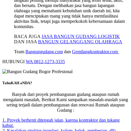
langkah penting menuju masyarakat yang lebih sehat, aktif,
dan bersatu. Dengan melibatkan jasa bangun lapangan
olahraga yang memahami kebutuhan unik daerah ini, kita
dapat menciptakan ruang yang tidak hanya memfasilitasi
aktivitas fisik, tetapi juga memperkokoh kebersamaan dalam
komunitas.
BACA JUGA
JASA BANGUN GUDANG LOGISTIK
DAN JASA
BANGUN GELANGGANG OLAHRAGA
Team
Bangungudang.com
dan
Gemilangkontraktor.com
HUBUNGI
WA 0812-1273-3335
TahuKAH aNDA?
Banyak dari proyek pembangunan gudang ataupun rumah
mengalami masalah, Berikut Kami sampaikan masalah-maslah yang
sering terjadi dalam pembangunan dan renovasi Rumah ataupun
Gudang :
1. Proyek berhenti ditengah jalan, karena kontraktor dan tukang
kabur.
2. Kesalahan struktur (pondasi, kolom, balok, pembesian, dll)