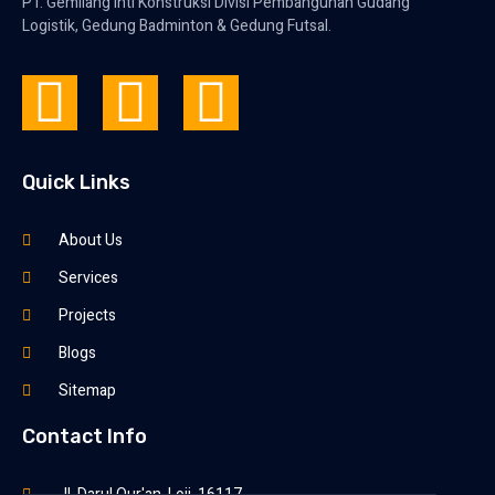
PT. Gemilang Inti Konstruksi Divisi Pembangunan Gudang
Logistik, Gedung Badminton & Gedung Futsal.
Quick Links
About Us
Services
Projects
Blogs
Sitemap
Contact Info
Jl. Darul Qur'an, Loji, 16117