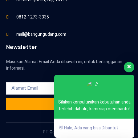
0812-1273-3335
mail@bangungudang.com
Newsletter
Masukan Alamat Email Anda dibawah ini, untuk berlangganan
informasi.
Silakan konsultasikan kebutuhan anda
KIRIM
terlebih dahulu, kami siap membantu!
👋 Halo, Ada yang bisa Dibantu?
PT. Gemilang Inti Konstruksi