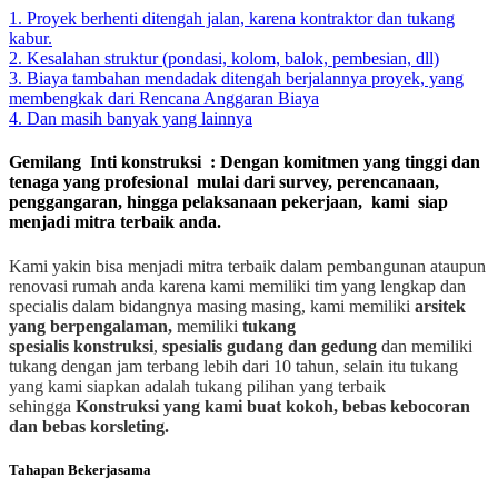
1. Proyek berhenti ditengah jalan, karena kontraktor dan tukang
kabur.
2. Kesalahan struktur (pondasi, kolom, balok, pembesian, dll)
3. Biaya tambahan mendadak ditengah berjalannya proyek, yang
membengkak dari Rencana Anggaran Biaya
4. Dan masih banyak yang lainnya
Gemilang Inti konstruksi : Dengan komitmen yang tinggi dan
tenaga yang profesional mulai dari survey, perencanaan,
penggangaran, hingga pelaksanaan pekerjaan, kami siap
menjadi mitra terbaik anda.
Kami yakin bisa menjadi mitra terbaik dalam pembangunan ataupun
renovasi rumah anda karena kami memiliki tim yang lengkap dan
specialis dalam bidangnya masing masing, kami memiliki
arsitek
yang berpengalaman,
memiliki
tukang
spesialis
konstruksi
,
spesialis gudang dan gedung
dan memiliki
tukang dengan jam terbang lebih dari 10 tahun, selain itu tukang
yang kami siapkan adalah tukang pilihan yang terbaik
sehingga
Konstruksi yang kami buat kokoh, bebas kebocoran
dan bebas korsleting.
Tahapan Bekerjasama