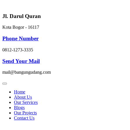
Skip
to
content
Jl. Darul Quran
Kota Bogor - 16117
Phone Number
0812-1273-3335
Send Your Mail
mail@bangungudang.com
Home
About Us
Our Services
Blogs
Our Projects
Contact Us