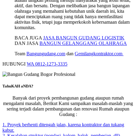
adalah langkah penting menuju masyarakat yang lebih sehat,
aktif, dan bersatu. Dengan melibatkan jasa bangun lapangan
olahraga yang memahami kebutuhan unik daerah ini, kita
dapat menciptakan ruang yang tidak hanya memfasilitasi
aktivitas fisik, tetapi juga memperkokoh kebersamaan dalam
komunitas.
BACA JUGA
JASA BANGUN GUDANG LOGISTIK
DAN JASA
BANGUN GELANGGANG OLAHRAGA
Team
Bangungudang.com
dan
Gemilangkontraktor.com
HUBUNGI
WA 0812-1273-3335
TahuKAH aNDA?
Banyak dari proyek pembangunan gudang ataupun rumah
mengalami masalah, Berikut Kami sampaikan masalah-maslah yang
sering terjadi dalam pembangunan dan renovasi Rumah ataupun
Gudang :
1. Proyek berhenti ditengah jalan, karena kontraktor dan tukang
kabur.
2. Kesalahan struktur (pondasi, kolom, balok, pembesian, dll)