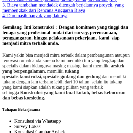
3. Biaya tambahan mendadak ditengah berjalannya proyek, yang
membengkak dari Rencana Anggaran Biaya
4. Dan masih banyak yang lainnya
Gemilang Inti konstruksi : Dengan komitmen yang tinggi dan
tenaga yang profesional mulai dari survey, perencanaan,
penggangaran, hingga pelaksanaan pekerjaan, kami siap
menjadi mitra terbaik anda.
Kami yakin bisa menjadi mitra terbaik dalam pembangunan ataupun
renovasi rumah anda karena kami memiliki tim yang lengkap dan
specialis dalam bidangnya masing masing, kami memiliki
arsitek
yang berpengalaman,
memiliki
tukang
spesialis
konstruksi
,
spesialis gudang dan gedung
dan memiliki
tukang dengan jam terbang lebih dari 10 tahun, selain itu tukang
yang kami siapkan adalah tukang pilihan yang terbaik
sehingga
Konstruksi yang kami buat kokoh, bebas kebocoran
dan bebas korsleting.
Tahapan Bekerjasama
Konsultasi via Whatsapp
Survey Lokasi
Konsultasi Gambar Arsitek