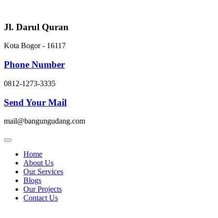
Skip
to
content
Jl. Darul Quran
Kota Bogor - 16117
Phone Number
0812-1273-3335
Send Your Mail
mail@bangungudang.com
Home
About Us
Our Services
Blogs
Our Projects
Contact Us