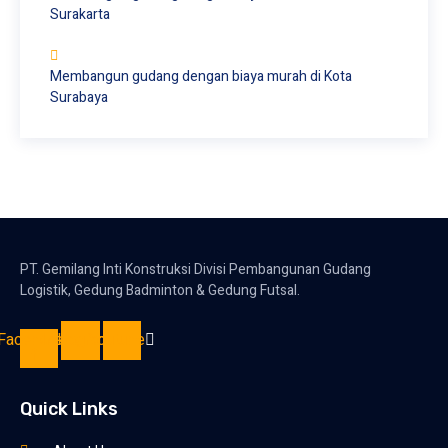
Surakarta
Membangun gudang dengan biaya murah di Kota
Surabaya
PT. Gemilang Inti Konstruksi Divisi Pembangunan Gudang
Logistik, Gedung Badminton & Gedung Futsal.
Facebook-
Instagram
Youtube
f
Quick Links