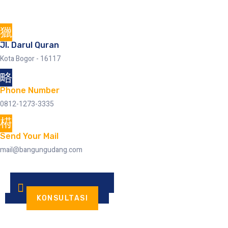
Skip
to
content
Jl. Darul Quran
Kota Bogor - 16117
CONTACT
US
Phone Number
0812-1273-3335
Send Your Mail
mail@bangungudang.com
KONSULTASI