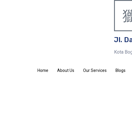
Jl. D
Kota Bog
Home
About Us
Our Services
Blogs