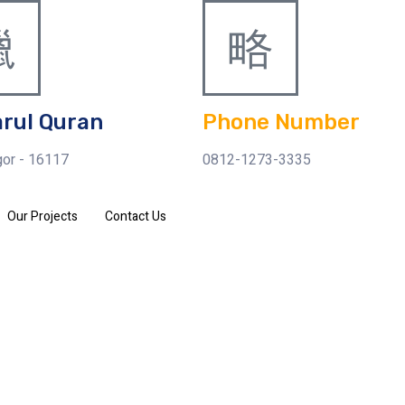
arul Quran
Phone Number
or - 16117
0812-1273-3335
Our Projects
Contact Us