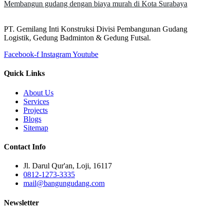
Membangun gudang dengan biaya murah di Kota Surabaya
PT. Gemilang Inti Konstruksi Divisi Pembangunan Gudang
Logistik, Gedung Badminton & Gedung Futsal.
Facebook-f
Instagram
Youtube
Quick Links
About Us
Services
Projects
Blogs
Sitemap
Contact Info
Jl. Darul Qur'an, Loji, 16117
0812-1273-3335
mail@bangungudang.com
Newsletter