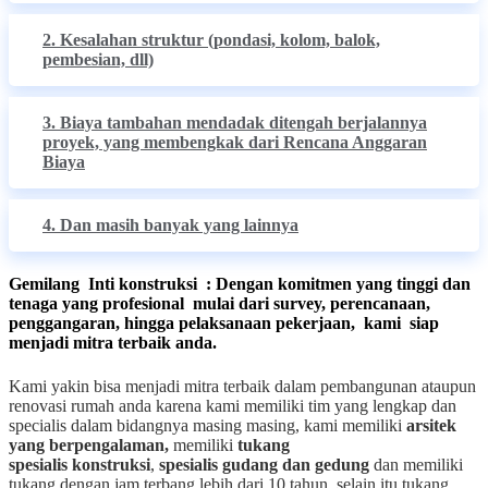
2. Kesalahan struktur (pondasi, kolom, balok,
pembesian, dll)
3. Biaya tambahan mendadak ditengah berjalannya
proyek, yang membengkak dari Rencana Anggaran
Biaya
4. Dan masih banyak yang lainnya
Gemilang Inti konstruksi : Dengan komitmen yang tinggi dan
tenaga yang profesional mulai dari survey, perencanaan,
penggangaran, hingga pelaksanaan pekerjaan, kami siap
menjadi mitra terbaik anda.
Kami yakin bisa menjadi mitra terbaik dalam pembangunan ataupun
renovasi rumah anda karena kami memiliki tim yang lengkap dan
specialis dalam bidangnya masing masing, kami memiliki
arsitek
yang berpengalaman,
memiliki
tukang
spesialis
konstruksi
,
spesialis gudang dan gedung
dan memiliki
tukang dengan jam terbang lebih dari 10 tahun, selain itu tukang