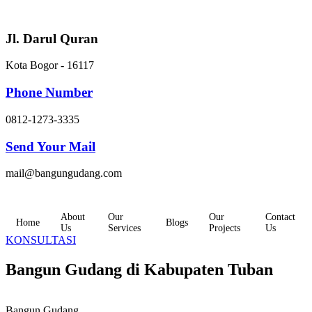
Skip
to
content
Jl. Darul Quran
Kota Bogor - 16117
Phone Number
0812-1273-3335
Send Your Mail
mail@bangungudang.com
About
Our
Our
Contact
Home
Blogs
Us
Services
Projects
Us
KONSULTASI
Bangun Gudang di Kabupaten Tuban
Bangun Gudang