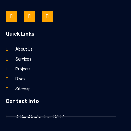
Quick Links
About Us
Services
Projects
Blogs
Sitemap
Contact Info
Jl. Darul Qur'an, Loji, 16117