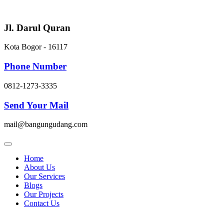
Skip
to
content
Jl. Darul Quran
Kota Bogor - 16117
Phone Number
0812-1273-3335
Send Your Mail
mail@bangungudang.com
Home
About Us
Our Services
Blogs
Our Projects
Contact Us