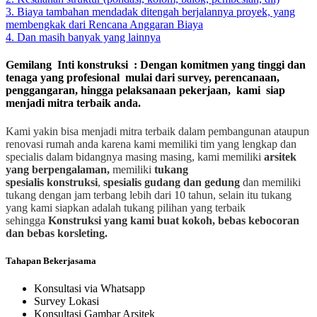
3. Biaya tambahan mendadak ditengah berjalannya proyek, yang
membengkak dari Rencana Anggaran Biaya
4. Dan masih banyak yang lainnya
Gemilang Inti konstruksi : Dengan komitmen yang tinggi dan
tenaga yang profesional mulai dari survey, perencanaan,
penggangaran, hingga pelaksanaan pekerjaan, kami siap
menjadi mitra terbaik anda.
Kami yakin bisa menjadi mitra terbaik dalam pembangunan ataupun
renovasi rumah anda karena kami memiliki tim yang lengkap dan
specialis dalam bidangnya masing masing, kami memiliki
arsitek
yang berpengalaman,
memiliki
tukang
spesialis
konstruksi
,
spesialis gudang dan gedung
dan memiliki
tukang dengan jam terbang lebih dari 10 tahun, selain itu tukang
yang kami siapkan adalah tukang pilihan yang terbaik
sehingga
Konstruksi yang kami buat kokoh, bebas kebocoran
dan bebas korsleting.
Tahapan Bekerjasama
Konsultasi via Whatsapp
Survey Lokasi
Konsultasi Gambar Arsitek