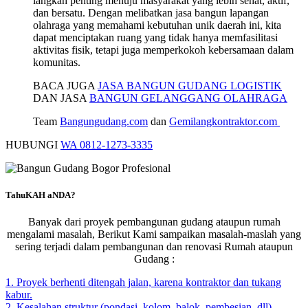
langkah penting menuju masyarakat yang lebih sehat, aktif,
dan bersatu. Dengan melibatkan jasa bangun lapangan
olahraga yang memahami kebutuhan unik daerah ini, kita
dapat menciptakan ruang yang tidak hanya memfasilitasi
aktivitas fisik, tetapi juga memperkokoh kebersamaan dalam
komunitas.
BACA JUGA
JASA BANGUN GUDANG LOGISTIK
DAN JASA
BANGUN GELANGGANG OLAHRAGA
Team
Bangungudang.com
dan
Gemilangkontraktor.com
HUBUNGI
WA 0812-1273-3335
TahuKAH aNDA?
Banyak dari proyek pembangunan gudang ataupun rumah
mengalami masalah, Berikut Kami sampaikan masalah-maslah yang
sering terjadi dalam pembangunan dan renovasi Rumah ataupun
Gudang :
1. Proyek berhenti ditengah jalan, karena kontraktor dan tukang
kabur.
2. Kesalahan struktur (pondasi, kolom, balok, pembesian, dll)