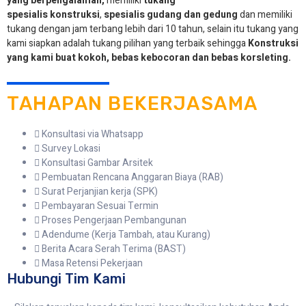
yang berpengalaman,
memiliki
tukang
spesialis
konstruksi
,
spesialis gudang dan gedung
dan memiliki
tukang dengan jam terbang lebih dari 10 tahun, selain itu tukang yang
kami siapkan adalah tukang pilihan yang terbaik sehingga
Konstruksi
yang kami buat kokoh, bebas kebocoran dan bebas korsleting.
TAHAPAN BEKERJASAMA
Konsultasi via Whatsapp
Survey Lokasi
Konsultasi Gambar Arsitek
Pembuatan Rencana Anggaran Biaya (RAB)
Surat Perjanjian kerja (SPK)
Pembayaran Sesuai Termin
Proses Pengerjaan Pembangunan
Adendume (Kerja Tambah, atau Kurang)
Berita Acara Serah Terima (BAST)
Masa Retensi Pekerjaan
Hubungi Tim Kami