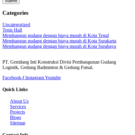
Submit
Categories
Uncategorized
Tenis Hall
Membangun gudang dengan biaya murah di Kota Tegal
Membangun gudang dengan biaya murah di Kota Surakarta
Membangun gudang dengan biaya murah di Kota Surabaya
PT. Gemilang Inti Konstruksi Divisi Pembangunan Gudang
Logistik, Gedung Badminton & Gedung Futsal.
Facebook-f
Instagram
Youtube
Quick Links
About Us
Services
Projects
Blogs
Sitemap
Contact Info