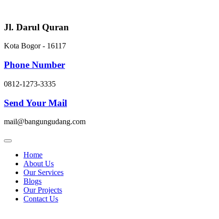
Skip
to
content
Jl. Darul Quran
Kota Bogor - 16117
Phone Number
0812-1273-3335
Send Your Mail
mail@bangungudang.com
Home
About Us
Our Services
Blogs
Our Projects
Contact Us