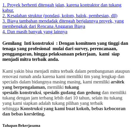
1. Proyek berhenti ditengah jalan, karena kontraktor dan tukang
kabur.
2. Kesalahan struktur (pondasi, kolom, balok, pembesian, dll)
3. Biaya tambahan mendadak ditengah berjalannya proyek, yang
membengkak dari Rencana Anggaran Biaya
4. Dan masih banyak yang lainnya
Gemilang Inti konstruksi : Dengan komitmen yang tinggi dan
tenaga yang profesional mulai dari survey, perencanaan,
penggangaran, hingga pelaksanaan pekerjaan, kami siap
menjadi mitra terbaik anda.
Kami yakin bisa menjadi mitra terbaik dalam pembangunan ataupun
renovasi rumah anda karena kami memiliki tim yang lengkap dan
specialis dalam bidangnya masing masing, kami memiliki
arsitek
yang berpengalaman,
memiliki
tukang
spesialis
konstruksi
,
spesialis gudang dan gedung
dan memiliki
tukang dengan jam terbang lebih dari 10 tahun, selain itu tukang
yang kami siapkan adalah tukang pilihan yang terbaik
sehingga
Konstruksi yang kami buat kokoh, bebas kebocoran
dan bebas korsleting.
Tahapan Bekerjasama