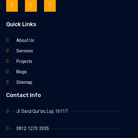
Quick Links
About Us
Services
Projects
Blogs
Sitemap
Contact Info
Jl. Darul Qur'an, Loji, 16117
0812-1273-3335