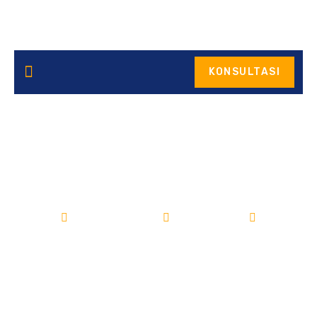
KONSULTASI
Bangun Gudang di Kabupaten
Pamekasan
Bangun Gudang
10/09/2025
Bangun gudang di Kabupaten Pamekasan