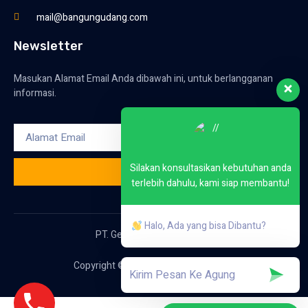
mail@bangungudang.com
Newsletter
Masukan Alamat Email Anda dibawah ini, untuk berlangganan
informasi.
Silakan konsultasikan kebutuhan anda
KIRIM
terlebih dahulu, kami siap membantu!
Halo, Ada yang bisa Dibantu?
PT. Gemilang Inti Konstruksi
Copyright © 2023. All rights reserved.