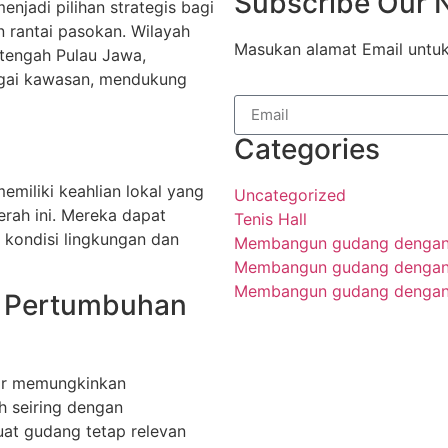
Subscribe Our 
jadi pilihan strategis bagi
 rantai pasokan. Wilayah
Masukan alamat Email untu
i tengah Pulau Jawa,
agai kawasan, mendukung
Categories
miliki keahlian lokal yang
Uncategorized
rah ini. Mereka dapat
Tenis Hall
 kondisi lingkungan dan
Membangun gudang dengan b
Membangun gudang dengan b
Membangun gudang dengan 
k Pertumbuhan
ar memungkinkan
 seiring dengan
uat gudang tetap relevan