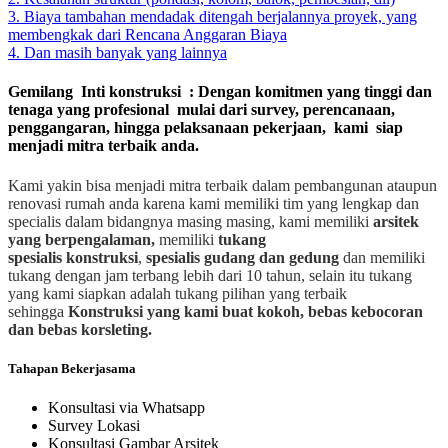
3. Biaya tambahan mendadak ditengah berjalannya proyek, yang
membengkak dari Rencana Anggaran Biaya
4. Dan masih banyak yang lainnya
Gemilang Inti konstruksi : Dengan komitmen yang tinggi dan
tenaga yang profesional mulai dari survey, perencanaan,
penggangaran, hingga pelaksanaan pekerjaan, kami siap
menjadi mitra terbaik anda.
Kami yakin bisa menjadi mitra terbaik dalam pembangunan ataupun
renovasi rumah anda karena kami memiliki tim yang lengkap dan
specialis dalam bidangnya masing masing, kami memiliki
arsitek
yang berpengalaman,
memiliki
tukang
spesialis
konstruksi
,
spesialis gudang dan gedung
dan memiliki
tukang dengan jam terbang lebih dari 10 tahun, selain itu tukang
yang kami siapkan adalah tukang pilihan yang terbaik
sehingga
Konstruksi yang kami buat kokoh, bebas kebocoran
dan bebas korsleting.
Tahapan Bekerjasama
Konsultasi via Whatsapp
Survey Lokasi
Konsultasi Gambar Arsitek