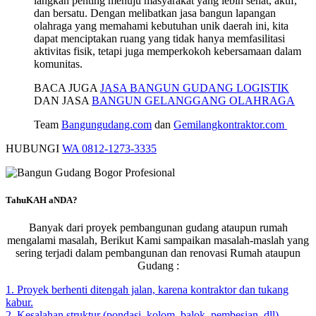
langkah penting menuju masyarakat yang lebih sehat, aktif,
dan bersatu. Dengan melibatkan jasa bangun lapangan
olahraga yang memahami kebutuhan unik daerah ini, kita
dapat menciptakan ruang yang tidak hanya memfasilitasi
aktivitas fisik, tetapi juga memperkokoh kebersamaan dalam
komunitas.
BACA JUGA
JASA BANGUN GUDANG LOGISTIK
DAN JASA
BANGUN GELANGGANG OLAHRAGA
Team
Bangungudang.com
dan
Gemilangkontraktor.com
HUBUNGI
WA 0812-1273-3335
TahuKAH aNDA?
Banyak dari proyek pembangunan gudang ataupun rumah
mengalami masalah, Berikut Kami sampaikan masalah-maslah yang
sering terjadi dalam pembangunan dan renovasi Rumah ataupun
Gudang :
1. Proyek berhenti ditengah jalan, karena kontraktor dan tukang
kabur.
2. Kesalahan struktur (pondasi, kolom, balok, pembesian, dll)