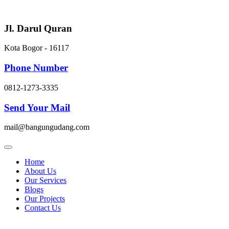
Skip
to
content
Jl. Darul Quran
Kota Bogor - 16117
Phone Number
0812-1273-3335
Send Your Mail
mail@bangungudang.com
Home
About Us
Our Services
Blogs
Our Projects
Contact Us