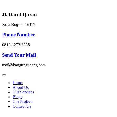
Skip
to
content
Jl. Darul Quran
Kota Bogor - 16117
Phone Number
0812-1273-3335
Send Your Mail
mail@bangungudang.com
Home
About Us
Our Services
Blogs
Our Projects
Contact Us