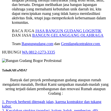
langkah penting menuju masyarakat yang lebih sehat, aktif,
dan bersatu. Dengan melibatkan jasa bangun lapangan
olahraga yang memahami kebutuhan unik daerah ini, kita
dapat menciptakan ruang yang tidak hanya memfasilitasi
aktivitas fisik, tetapi juga memperkokoh kebersamaan dalam
komunitas.
BACA JUGA
JASA BANGUN GUDANG LOGISTIK
DAN JASA
BANGUN GELANGGANG OLAHRAGA
Team
Bangungudang.com
dan
Gemilangkontraktor.com
HUBUNGI
WA 0812-1273-3335
TahuKAH aNDA?
Banyak dari proyek pembangunan gudang ataupun rumah
mengalami masalah, Berikut Kami sampaikan masalah-maslah yang
sering terjadi dalam pembangunan dan renovasi Rumah ataupun
Gudang :
1. Proyek berhenti ditengah jalan, karena kontraktor dan tukang
kabur.
2. Kesalahan struktur (pondasi, kolom, balok, pembesian, dll)