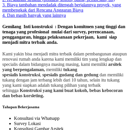
3. Biaya tambahan mendadak ditengah berjalannya proyek, yang
membengkak dari Rencana Anggaran Biaya
4. Dan masih banyak yang lainnya
Gemilang Inti konstruksi : Dengan komitmen yang tinggi dan
tenaga yang profesional mulai dari survey, perencanaan,
penggangaran, hingga pelaksanaan pekerjaan, kami siap
menjadi mitra terbaik anda.
Kami yakin bisa menjadi mitra terbaik dalam pembangunan ataupun
renovasi rumah anda karena kami memiliki tim yang lengkap dan
specialis dalam bidangnya masing masing, kami memiliki
arsitek
yang berpengalaman,
memiliki
tukang
spesialis
konstruksi
,
spesialis gudang dan gedung
dan memiliki
tukang dengan jam terbang lebih dari 10 tahun, selain itu tukang
yang kami siapkan adalah tukang pilihan yang terbaik
sehingga
Konstruksi yang kami buat kokoh, bebas kebocoran
dan bebas korsleting.
Tahapan Bekerjasama
Konsultasi via Whatsapp
Survey Lokasi
Konsultasi Gambar Arsitek