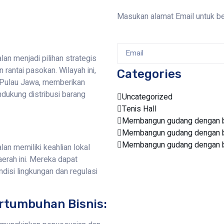
Masukan alamat Email untuk b
n menjadi pilihan strategis
rantai pasokan. Wilayah ini,
Categories
h Pulau Jawa, memberikan
dukung distribusi barang
Uncategorized
Tenis Hall
Membangun gudang dengan bi
Membangun gudang dengan bi
Membangun gudang dengan bi
n memiliki keahlian lokal
erah ini. Mereka dapat
disi lingkungan dan regulasi
rtumbuhan Bisnis: