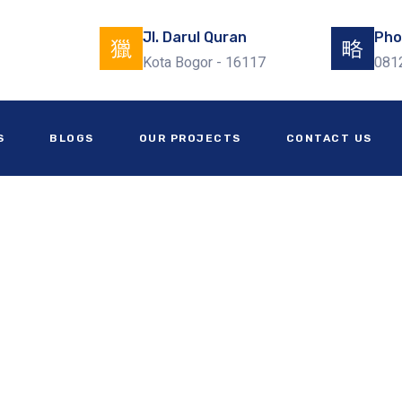
Jl. Darul Quran
Pho
Kota Bogor - 16117
081
 di Kabupaten Bangkalan
S
BLOGS
OUR PROJECTS
CONTACT US