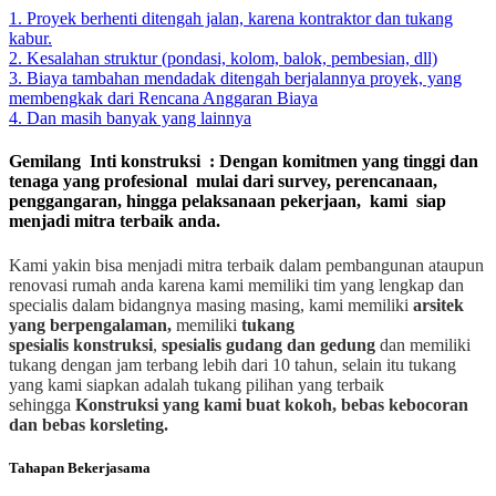
1. Proyek berhenti ditengah jalan, karena kontraktor dan tukang
kabur.
2. Kesalahan struktur (pondasi, kolom, balok, pembesian, dll)
3. Biaya tambahan mendadak ditengah berjalannya proyek, yang
membengkak dari Rencana Anggaran Biaya
4. Dan masih banyak yang lainnya
Gemilang Inti konstruksi : Dengan komitmen yang tinggi dan
tenaga yang profesional mulai dari survey, perencanaan,
penggangaran, hingga pelaksanaan pekerjaan, kami siap
menjadi mitra terbaik anda.
Kami yakin bisa menjadi mitra terbaik dalam pembangunan ataupun
renovasi rumah anda karena kami memiliki tim yang lengkap dan
specialis dalam bidangnya masing masing, kami memiliki
arsitek
yang berpengalaman,
memiliki
tukang
spesialis
konstruksi
,
spesialis gudang dan gedung
dan memiliki
tukang dengan jam terbang lebih dari 10 tahun, selain itu tukang
yang kami siapkan adalah tukang pilihan yang terbaik
sehingga
Konstruksi yang kami buat kokoh, bebas kebocoran
dan bebas korsleting.
Tahapan Bekerjasama