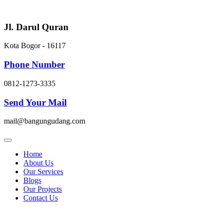
Skip
to
content
Jl. Darul Quran
Kota Bogor - 16117
Phone Number
0812-1273-3335
Send Your Mail
mail@bangungudang.com
Home
About Us
Our Services
Blogs
Our Projects
Contact Us