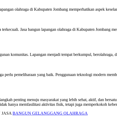
 lapangan olahraga di Kabupaten Jombang memperhatikan aspek keselam
a terkecuali. Jasa bangun lapangan olahraga di Kabupaten Jombang mem
nan komunitas. Lapangan menjadi tempat berkumpul, berolahraga, dan
a perlu pemeliharaan yang baik. Penggunaan teknologi modern memba
ngkah penting menuju masyarakat yang lebih sehat, aktif, dan bersa
tidak hanya memfasilitasi aktivitas fisik, tetapi juga memperkokoh ke
 JASA
BANGUN GELANGGANG OLAHRAGA