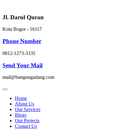
Skip
to
content
Jl. Darul Quran
Kota Bogor - 16117
Phone Number
0812-1273-3335
Send Your Mail
mail@bangungudang.com
Home
About Us
Our Services
Blogs
Our Projects
Contact Us