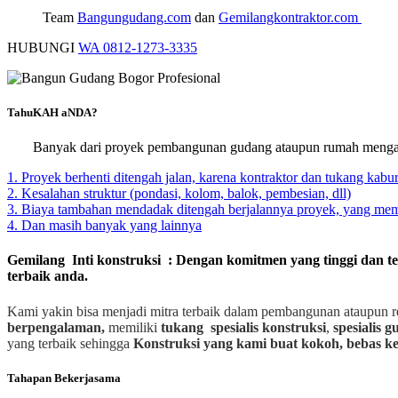
Team
Bangungudang.com
dan
Gemilangkontraktor.com
HUBUNGI
WA 0812-1273-3335
TahuKAH aNDA?
Banyak dari proyek pembangunan gudang ataupun rumah mengal
1. Proyek berhenti ditengah jalan, karena kontraktor dan tukang kabur
2. Kesalahan struktur (pondasi, kolom, balok, pembesian, dll)
3. Biaya tambahan mendadak ditengah berjalannya proyek, yang m
4. Dan masih banyak yang lainnya
Gemilang Inti konstruksi : Dengan komitmen yang tinggi dan t
terbaik anda.
Kami yakin bisa menjadi mitra terbaik dalam pembangunan ataupun r
berpengalaman,
memiliki
tukang spesialis
konstruksi
,
spesialis 
yang terbaik sehingga
Konstruksi yang kami buat kokoh, bebas ke
Tahapan Bekerjasama