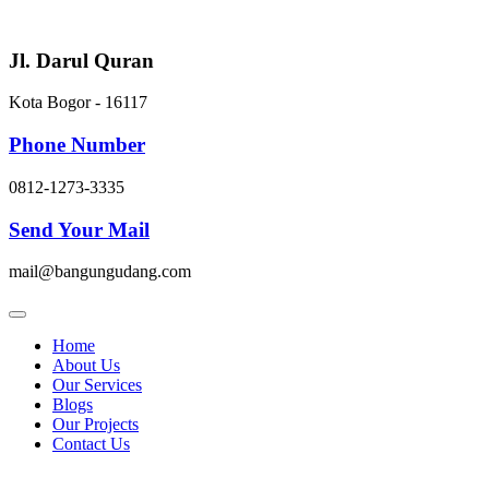
Skip
to
content
Jl. Darul Quran
Kota Bogor - 16117
Phone Number
0812-1273-3335
Send Your Mail
mail@bangungudang.com
Home
About Us
Our Services
Blogs
Our Projects
Contact Us