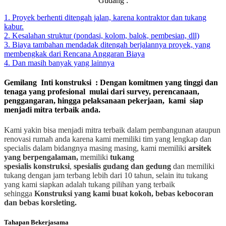
Gudang :
1. Proyek berhenti ditengah jalan, karena kontraktor dan tukang
kabur.
2. Kesalahan struktur (pondasi, kolom, balok, pembesian, dll)
3. Biaya tambahan mendadak ditengah berjalannya proyek, yang
membengkak dari Rencana Anggaran Biaya
4. Dan masih banyak yang lainnya
Gemilang Inti konstruksi : Dengan komitmen yang tinggi dan
tenaga yang profesional mulai dari survey, perencanaan,
penggangaran, hingga pelaksanaan pekerjaan, kami siap
menjadi mitra terbaik anda.
Kami yakin bisa menjadi mitra terbaik dalam pembangunan ataupun
renovasi rumah anda karena kami memiliki tim yang lengkap dan
specialis dalam bidangnya masing masing, kami memiliki
arsitek
yang berpengalaman,
memiliki
tukang
spesialis
konstruksi
,
spesialis gudang dan gedung
dan memiliki
tukang dengan jam terbang lebih dari 10 tahun, selain itu tukang
yang kami siapkan adalah tukang pilihan yang terbaik
sehingga
Konstruksi yang kami buat kokoh, bebas kebocoran
dan bebas korsleting.
Tahapan Bekerjasama