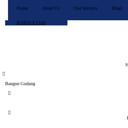
Home
About Us
Our Services
Blogs
KONSULTASI
H
Bangun Gudang