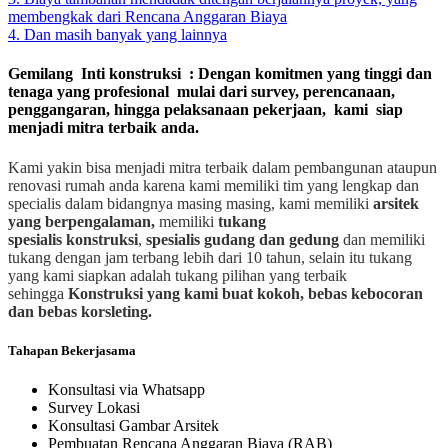
membengkak dari Rencana Anggaran Biaya
4. Dan masih banyak yang lainnya
Gemilang Inti konstruksi : Dengan komitmen yang tinggi dan
tenaga yang profesional mulai dari survey, perencanaan,
penggangaran, hingga pelaksanaan pekerjaan, kami siap
menjadi mitra terbaik anda.
Kami yakin bisa menjadi mitra terbaik dalam pembangunan ataupun
renovasi rumah anda karena kami memiliki tim yang lengkap dan
specialis dalam bidangnya masing masing, kami memiliki
arsitek
yang berpengalaman,
memiliki
tukang
spesialis
konstruksi
,
spesialis gudang dan gedung
dan memiliki
tukang dengan jam terbang lebih dari 10 tahun, selain itu tukang
yang kami siapkan adalah tukang pilihan yang terbaik
sehingga
Konstruksi yang kami buat kokoh, bebas kebocoran
dan bebas korsleting.
Tahapan Bekerjasama
Konsultasi via Whatsapp
Survey Lokasi
Konsultasi Gambar Arsitek
Pembuatan Rencana Anggaran Biaya (RAB)