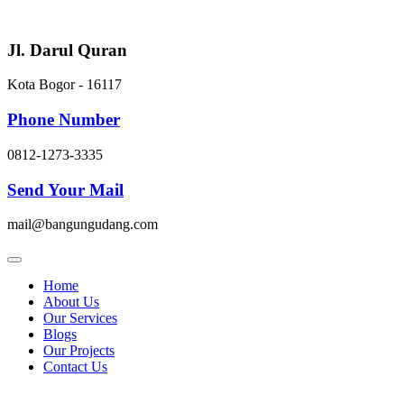
Skip
to
content
Jl. Darul Quran
Kota Bogor - 16117
Phone Number
0812-1273-3335
Send Your Mail
mail@bangungudang.com
Home
About Us
Our Services
Blogs
Our Projects
Contact Us