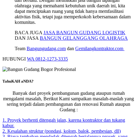
dan bersatu. Dengan melibatkan jasa bangun lapangan
olahraga yang memahami kebutuhan unik daerah ini, kita
dapat menciptakan ruang yang tidak hanya memfasilitasi
aktivitas fisik, tetapi juga memperkokoh kebersamaan dalam
komunitas.
BACA JUGA
JASA BANGUN GUDANG LOGISTIK
DAN JASA
BANGUN GELANGGANG OLAHRAGA
Team
Bangungudang.com
dan
Gemilangkontraktor.com
HUBUNGI
WA 0812-1273-3335
TahuKAH aNDA?
Banyak dari proyek pembangunan gudang ataupun rumah
mengalami masalah, Berikut Kami sampaikan masalah-maslah yang
sering terjadi dalam pembangunan dan renovasi Rumah ataupun
Gudang :
1. Proyek berhenti ditengah jalan, karena kontraktor dan tukang
kabur.
2. Kesalahan struktur (pondasi, kolom, balok, pembesian, dll)
3. Biaya tambahan mendadak ditengah berjalannya proyek, yang